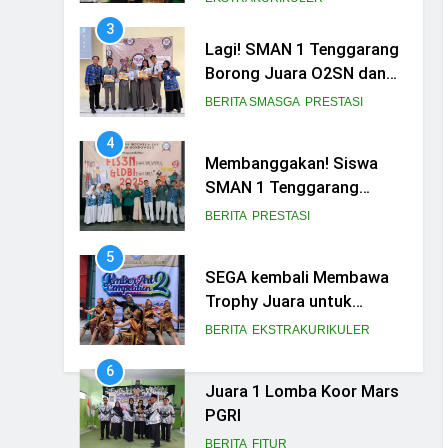
3
Lagi! SMAN 1 Tenggarang
Borong Juara O2SN dan
FLS3N Seni 2025
BERITA SMASGA
PRESTASI
4
Membanggakan! Siswa
SMAN 1 Tenggarang
Borong Juara di Ajang
BERITA
PRESTASI
FLS3N dan LDBI
5
Kabupaten Bondowoso
SEGA kembali Membawa
2025
Trophy Juara untuk
Smasga
BERITA
EKSTRAKURIKULER
6
Juara 1 Lomba Koor Mars
PGRI
BERITA
FITUR