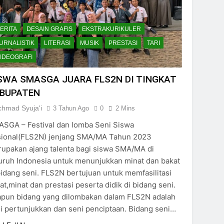
ERITA
DESAIN GRAFIS
EKSTRAKURIKULER
URNALISTIK
LITERASI
MUSIK
PRESTASI
TARI
IDEOGRAFI
SWA SMASGA JUARA FLS2N DI TINGKAT
BUPATEN
chmad Syuja'i
3 Tahun Ago
0
2 Mins
SGA – Festival dan lomba Seni Siswa
ional(FLS2N) jenjang SMA/MA Tahun 2023
upakan ajang talenta bagi siswa SMA/MA di
uruh Indonesia untuk menunjukkan minat dan bakat
bidang seni. FLS2N bertujuan untuk memfasilitasi
at,minat dan prestasi peserta didik di bidang seni.
pun bidang yang dilombakan dalam FLS2N adalah
i pertunjukkan dan seni penciptaan. Bidang seni…