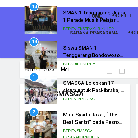
13
PERSIAPKAN SNBT
SMAN 1 Tenggarang Juara
PROFIL
HOME
1 Parade Musik Pelajar
Bondowoso
BERITA
EKSTRAKURIKULER
PRO
SARANA PRASARANA
14
Siswa SMAN 1
Tenggarang Bondowoso
Raih Juara 3 Nasional
BELA DIRI
BERITA
Home
2023
Mei
Pencak Silat Kapolri Cup
1
SMASGA Loloskan 17
siswa untuk Paskibraka, 2
Prestasi SMASGA
melaju ke Tingkat Provinsi
BERITA
PRESTASI
2
Muh. Syaiful Rizal, “The
Best Santri” pada Pesrom
Masjid Agung At-Taqwa
BERITA SMASGA
Angkatan 45
EKSTRAKURIKULER