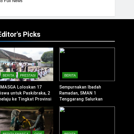
d Full News
Editor's Picks
BERITA
PRESTASI
BERITA
SMASGA Loloskan 17
Sempurnakan Ibadah
iswa untuk Paskibraka, 2
Ramadan, SMAN 1
elaju ke Tingkat Provinsi
Tenggarang Salurkan
Zakat Fitrah untuk Warga
Sekitar