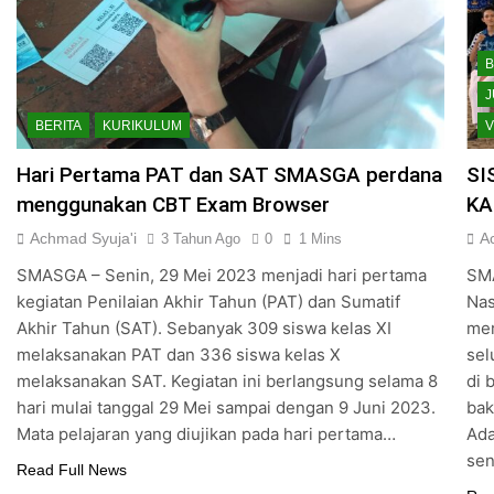
B
J
BERITA
KURIKULUM
V
Hari Pertama PAT dan SAT SMASGA perdana
SI
menggunakan CBT Exam Browser
KA
Achmad Syuja'i
A
3 Tahun Ago
0
1 Mins
SMASGA – Senin, 29 Mei 2023 menjadi hari pertama
SMA
kegiatan Penilaian Akhir Tahun (PAT) dan Sumatif
Nas
Akhir Tahun (SAT). Sebanyak 309 siswa kelas XI
mer
melaksanakan PAT dan 336 siswa kelas X
sel
melaksanakan SAT. Kegiatan ini berlangsung selama 8
di 
hari mulai tanggal 29 Mei sampai dengan 9 Juni 2023.
bak
Mata pelajaran yang diujikan pada hari pertama…
Ada
sen
Read Full News