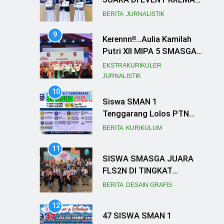
2023
BERITA
JURNALISTIK
9
Kerennn!!…Aulia Kamilah
Putri XII MIPA 5 SMASGA
Ikut Ramaikan Acara
EKSTRAKURIKULER
Forum Anak Nasional
JURNALISTIK
10
Siswa SMAN 1
Tenggarang Lolos PTN
Favorit
BERITA
KURIKULUM
11
SISWA SMASGA JUARA
FLS2N DI TINGKAT
KABUPATEN
BERITA
DESAIN GRAFIS
12
47 SISWA SMAN 1