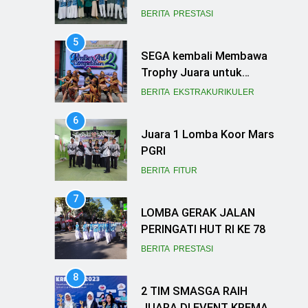
Borong Juara di Ajang
BERITA
PRESTASI
FLS3N dan LDBI
5
Kabupaten Bondowoso
SEGA kembali Membawa
2025
Trophy Juara untuk
Smasga
BERITA
EKSTRAKURIKULER
6
Juara 1 Lomba Koor Mars
PGRI
BERITA
FITUR
7
LOMBA GERAK JALAN
PERINGATI HUT RI KE 78
BERITA
PRESTASI
8
2 TIM SMASGA RAIH
JUARA DI EVENT KREMAZI