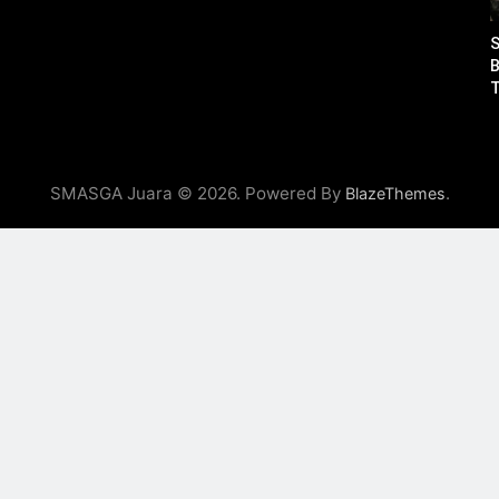
S
B
K
2
SMASGA Juara © 2026. Powered By
.
BlazeThemes