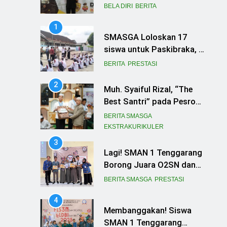
Raih Juara 3 Nasional
BELA DIRI
BERITA
Pencak Silat Kapolri Cup
1
SMASGA Loloskan 17
siswa untuk Paskibraka, 2
melaju ke Tingkat Provinsi
BERITA
PRESTASI
2
Muh. Syaiful Rizal, “The
Best Santri” pada Pesrom
Masjid Agung At-Taqwa
BERITA SMASGA
Angkatan 45
EKSTRAKURIKULER
3
Lagi! SMAN 1 Tenggarang
Borong Juara O2SN dan
FLS3N Seni 2025
BERITA SMASGA
PRESTASI
4
Membanggakan! Siswa
SMAN 1 Tenggarang