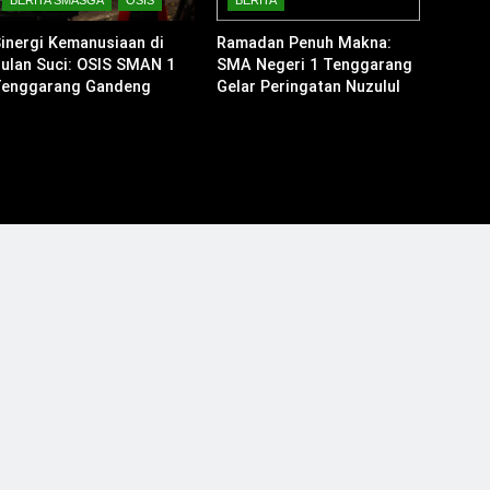
BERITA SMASGA
OSIS
BERITA
inergi Kemanusiaan di
Ramadan Penuh Makna:
ulan Suci: OSIS SMAN 1
SMA Negeri 1 Tenggarang
Tenggarang Gandeng
Gelar Peringatan Nuzulul
omunitas Ardhana Bakti
Qur’an dan Berbagi Takjil
dalam “Ramadhan Camp
026”