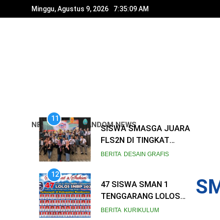
Skip
Minggu, Agustus 9, 2026
7:35:10 AM
to
content
11
NEWSLETTER
RANDOM NEWS
SISWA SMASGA JUARA
FLS2N DI TINGKAT
KABUPATEN
BERITA
DESAIN GRAFIS
12
SM
47 SISWA SMAN 1
TENGGARANG LOLOS
SNBP 2023, SEKOLAH
BERITA
KURIKULUM
TANCAP GAS