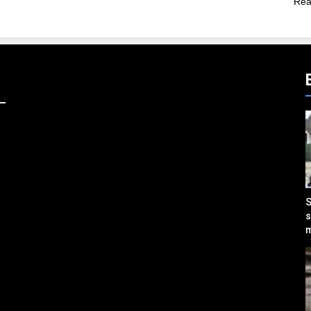
Rea
s
m