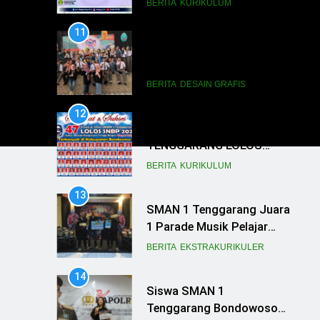
BERITA
KURIKULUM
11
SISWA SMASGA JUARA
FLS2N DI TINGKAT
KABUPATEN
BERITA
DESAIN GRAFIS
12
47 SISWA SMAN 1
TENGGARANG LOLOS
SNBP 2023, SEKOLAH
BERITA
KURIKULUM
TANCAP GAS
13
PERSIAPKAN SNBT
SMAN 1 Tenggarang Juara
1 Parade Musik Pelajar
Bondowoso
BERITA
EKSTRAKURIKULER
14
Siswa SMAN 1
Tenggarang Bondowoso