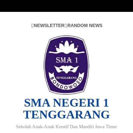
Skip
to
content
NEWSLETTER
RANDOM NEWS
SMA NEGERI 1
TENGGARANG
Sekolah Anak-Anak Kreatif Dan Mandiri Jawa Timur