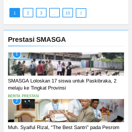
1
2
3
…
10
Prestasi SMASGA
1
SMASGA Loloskan 17 siswa untuk Paskibraka, 2
melaju ke Tingkat Provinsi
BERITA
PRESTASI
2
Muh. Syaiful Rizal, “The Best Santri” pada Pesrom