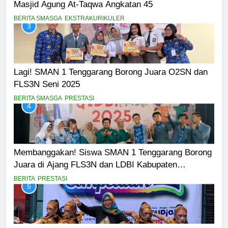
Masjid Agung At-Taqwa Angkatan 45
BERITA SMASGA
EKSTRAKURIKULER
3
Lagi! SMAN 1 Tenggarang Borong Juara O2SN dan
FLS3N Seni 2025
BERITA SMASGA
PRESTASI
4
Membanggakan! Siswa SMAN 1 Tenggarang Borong
Juara di Ajang FLS3N dan LDBI Kabupaten
Bondowoso 2025
BERITA
PRESTASI
5