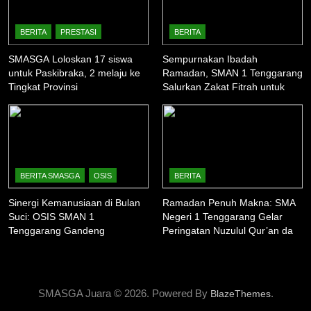
BERITA
PRESTASI
BERITA
SMASGA Loloskan 17 siswa
Sempurnakan Ibadah
untuk Paskibraka, 2 melaju ke
Ramadan, SMAN 1 Tenggarang
Tingkat Provinsi
Salurkan Zakat Fitrah untuk
Warga Sekitar
BERITA SMASGA
OSIS
BERITA
Sinergi Kemanusiaan di Bulan
Ramadan Penuh Makna: SMA
Suci: OSIS SMAN 1
Negeri 1 Tenggarang Gelar
Tenggarang Gandeng
Peringatan Nuzulul Qur’an dan
Komunitas Ardhana Bakti
Berbagi Takjil
dalam “Ramadhan Camp 2026”
SMASGA Juara © 2026. Powered By
.
BlazeThemes