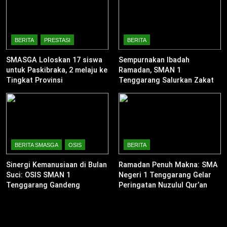
BERITA
PRESTASI
BERITA
SMASGA Loloskan 17 siswa
Sempurnakan Ibadah
untuk Paskibraka, 2 melaju ke
Ramadan, SMAN 1
Tingkat Provinsi
Tenggarang Salurkan Zakat
Fitrah untuk Warga Sekitar
BERITA SMASGA
OSIS
BERITA
Sinergi Kemanusiaan di Bulan
Ramadan Penuh Makna: SMA
Suci: OSIS SMAN 1
Negeri 1 Tenggarang Gelar
Tenggarang Gandeng
Peringatan Nuzulul Qur’an
Komunitas Ardhana Bakti
dan Berbagi Takjil
dalam “Ramadhan Camp
2026”