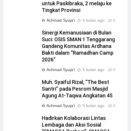
untuk Paskibraka, 2 melaju ke
Tingkat Provinsi
Achmad Syuja'i
4 bulan ago
0
Sinergi Kemanusiaan di Bulan
Suci: OSIS SMAN 1 Tenggarang
Gandeng Komunitas Ardhana
Bakti dalam “Ramadhan Camp
2026”
Achmad Syuja'i
5 bulan ago
0
Muh. Syaiful Rizal, “The Best
Santri” pada Pesrom Masjid
Agung At-Taqwa Angkatan 45
Achmad Syuja'i
5 bulan ago
0
Hadirkan Kolaborasi Lintas
Lembaga dan Aksi Sosial