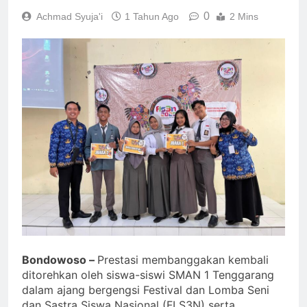
0
Achmad Syuja'i
1 Tahun Ago
2 Mins
Bondowoso –
Prestasi membanggakan kembali
ditorehkan oleh siswa-siswi SMAN 1 Tenggarang
dalam ajang bergengsi Festival dan Lomba Seni
dan Sastra Siswa Nasional (FLS3N) serta