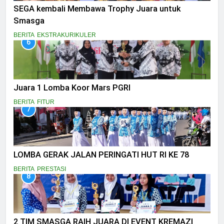
SEGA kembali Membawa Trophy Juara untuk
Smasga
BERITA
EKSTRAKURIKULER
6
Juara 1 Lomba Koor Mars PGRI
BERITA
FITUR
7
LOMBA GERAK JALAN PERINGATI HUT RI KE 78
BERITA
PRESTASI
8
2 TIM SMASGA RAIH JUARA DI EVENT KREMAZI