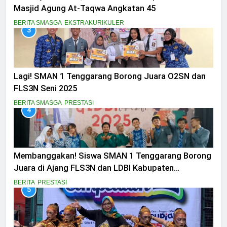
Masjid Agung At-Taqwa Angkatan 45
BERITA SMASGA
EKSTRAKURIKULER
3
Lagi! SMAN 1 Tenggarang Borong Juara O2SN dan
FLS3N Seni 2025
BERITA SMASGA
PRESTASI
4
Membanggakan! Siswa SMAN 1 Tenggarang Borong
Juara di Ajang FLS3N dan LDBI Kabupaten
Bondowoso 2025
BERITA
PRESTASI
5