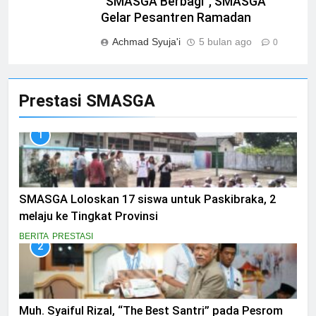
“SMASGA Berbagi”, SMASGA
Gelar Pesantren Ramadan
Achmad Syuja'i
5 bulan ago
0
Prestasi SMASGA
1
SMASGA Loloskan 17 siswa untuk Paskibraka, 2
melaju ke Tingkat Provinsi
BERITA
PRESTASI
2
Muh. Syaiful Rizal, “The Best Santri” pada Pesrom