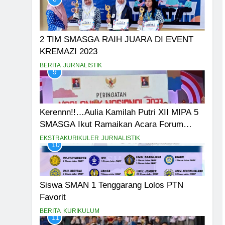
2 TIM SMASGA RAIH JUARA DI EVENT
KREMAZI 2023
BERITA
JURNALISTIK
9
Kerennn!!…Aulia Kamilah Putri XII MIPA 5
SMASGA Ikut Ramaikan Acara Forum
Anak Nasional
EKSTRAKURIKULER
JURNALISTIK
10
Siswa SMAN 1 Tenggarang Lolos PTN
Favorit
BERITA
KURIKULUM
11