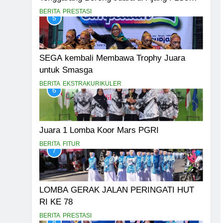
dan LDBI Kabupaten Bondowoso 2025
BERITA
PRESTASI
5
SEGA kembali Membawa Trophy Juara
untuk Smasga
BERITA
EKSTRAKURIKULER
6
Juara 1 Lomba Koor Mars PGRI
BERITA
FITUR
7
LOMBA GERAK JALAN PERINGATI HUT
RI KE 78
BERITA
PRESTASI
8