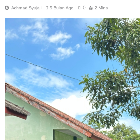
0
Achmad Syuja'i
5 Bulan Ago
2 Mins