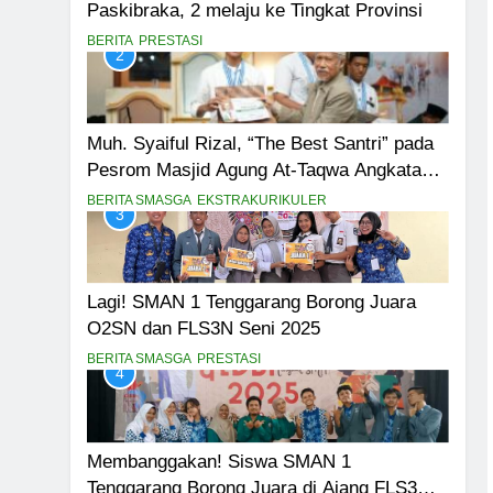
Paskibraka, 2 melaju ke Tingkat Provinsi
BERITA
PRESTASI
2
Muh. Syaiful Rizal, “The Best Santri” pada
Pesrom Masjid Agung At-Taqwa Angkatan
45
BERITA SMASGA
EKSTRAKURIKULER
3
Lagi! SMAN 1 Tenggarang Borong Juara
O2SN dan FLS3N Seni 2025
BERITA SMASGA
PRESTASI
4
Membanggakan! Siswa SMAN 1
Tenggarang Borong Juara di Ajang FLS3N