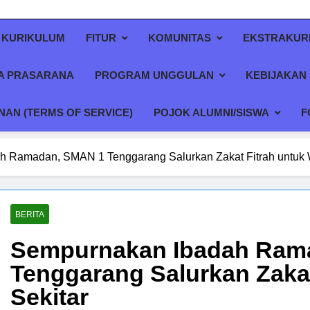
KURIKULUM
FITUR
KOMUNITAS
EKSTRAKUR
A PRASARANA
PROGRAM UNGGULAN
KEBIJAKAN 
AN (TERMS OF SERVICE)
POJOK ALUMNI/SISWA
F
 Ramadan, SMAN 1 Tenggarang Salurkan Zakat Fitrah untuk 
BERITA
Sempurnakan Ibadah Ram
Tenggarang Salurkan Zakat
Sekitar