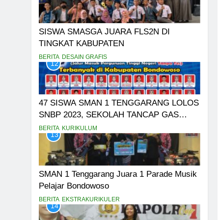
SISWA SMASGA JUARA FLS2N DI
TINGKAT KABUPATEN
BERITA
DESAIN GRAFIS
12
47 SISWA SMAN 1 TENGGARANG LOLOS
SNBP 2023, SEKOLAH TANCAP GAS
PERSIAPKAN SNBT
BERITA
KURIKULUM
13
SMAN 1 Tenggarang Juara 1 Parade Musik
Pelajar Bondowoso
BERITA
EKSTRAKURIKULER
14