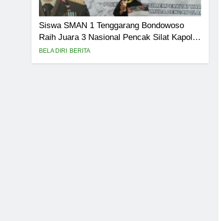
Siswa SMAN 1 Tenggarang Bondowoso
Raih Juara 3 Nasional Pencak Silat Kapolri
Cup
BELA DIRI
BERITA