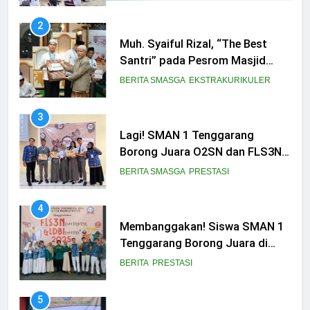
3
Lagi! SMAN 1 Tenggarang
Borong Juara O2SN dan FLS3N
Seni 2025
BERITA SMASGA
PRESTASI
4
Membanggakan! Siswa SMAN 1
Tenggarang Borong Juara di
Ajang FLS3N dan LDBI
BERITA
PRESTASI
Kabupaten Bondowoso 2025
5
SEGA kembali Membawa Trophy
Juara untuk Smasga
BERITA
EKSTRAKURIKULER
6