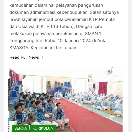
kemudahan dalam hal pelayanan pengurusan
dokumen administrasi kependudukan. Salah satunya
lewat layanan jemput bola perekaman KTP Pemula
dan Usia wajib KTP ( 16 Tahun), Dengan cara
melakukan pelayanan perekaman di SMAN 1
Tenggarang hari Rabu, 10 Januari 2024 di Aula
11
SMASGA. Kegiatan ini bertujuan…
SISWA SMASGA JUARA FLS2N
DI TINGKAT KABUPATEN
Read Full News
BERITA
DESAIN GRAFIS
12
47 SISWA SMAN 1
TENGGARANG LOLOS SNBP
2023, SEKOLAH TANCAP GAS
BERITA
KURIKULUM
PERSIAPKAN SNBT
13
SMAN 1 Tenggarang Juara 1
BERITA
KURIKULUM