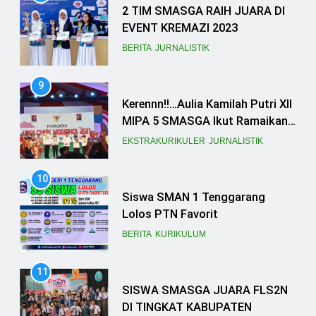
Kerennn!!…Aulia Kamilah Putri XII
MIPA 5 SMASGA Ikut Ramaikan
Acara Forum Anak Nasional
EKSTRAKURIKULER
JURNALISTIK
10
Siswa SMAN 1 Tenggarang
Lolos PTN Favorit
BERITA
KURIKULUM
11
SISWA SMASGA JUARA FLS2N
DI TINGKAT KABUPATEN
BERITA
DESAIN GRAFIS
12
47 SISWA SMAN 1
TENGGARANG LOLOS SNBP