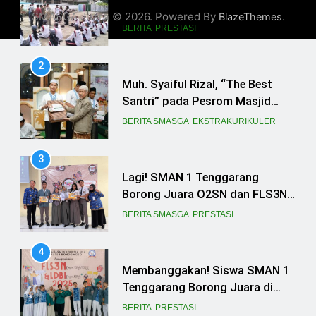
Santri” pada Pesrom Masjid
SMASGA Juara © 2026. Powered By
.
BlazeThemes
Agung At-Taqwa Angkatan 45
BERITA SMASGA
EKSTRAKURIKULER
3
Lagi! SMAN 1 Tenggarang
Borong Juara O2SN dan FLS3N
Seni 2025
BERITA SMASGA
PRESTASI
4
Membanggakan! Siswa SMAN 1
Tenggarang Borong Juara di
Ajang FLS3N dan LDBI
BERITA
PRESTASI
Kabupaten Bondowoso 2025
5
SEGA kembali Membawa Trophy
Juara untuk Smasga
BERITA
EKSTRAKURIKULER