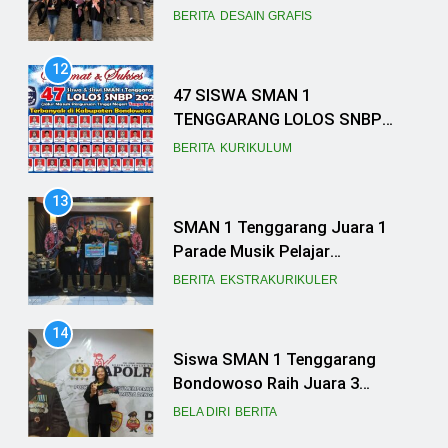
2023, SEKOLAH TANCAP GAS
BERITA
KURIKULUM
PERSIAPKAN SNBT
13
SMAN 1 Tenggarang Juara 1
Parade Musik Pelajar
Bondowoso
BERITA
EKSTRAKURIKULER
14
Siswa SMAN 1 Tenggarang
Bondowoso Raih Juara 3
Nasional Pencak Silat Kapolri
BELA DIRI
BERITA
Cup