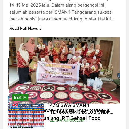
14-15 Mei 2025 lalu. Dalam ajang bergengsi ini,
sejumlah peserta dari SMAN 1 Tenggarang sukses
meraih posisi juara di semua bidang lomba. Hal ini…
11
Read Full News
SISWA SMASGA JUARA FLS2N
DI TINGKAT KABUPATEN
BERITA
DESAIN GRAFIS
12
47 SISWA SMAN 1
TENGGARANG LOLOS SNBP
2023, SEKOLAH TANCAP GAS
BERITA
KURIKULUM
PERSIAPKAN SNBT
BERITA
13
SMAN 1 Tenggarang Juara 1
Tambah Wawasan Industri, DWP SMAN 1
Parade Musik Pelajar
Tenggarang Kunjungi PT Gehael Food
Bondowoso
BERITA
EKSTRAKURIKULER
Indonesia