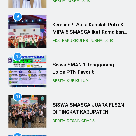
Acara Forum Anak Nasional
EKSTRAKURIKULER
JURNALISTIK
10
Siswa SMAN 1 Tenggarang
Lolos PTN Favorit
BERITA
KURIKULUM
11
SISWA SMASGA JUARA FLS2N
DI TINGKAT KABUPATEN
BERITA
DESAIN GRAFIS
12
47 SISWA SMAN 1
TENGGARANG LOLOS SNBP
2023, SEKOLAH TANCAP GAS
BERITA
KURIKULUM
PERSIAPKAN SNBT