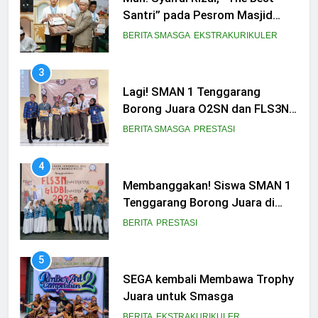
Lagi! SMAN 1 Tenggarang
Borong Juara O2SN dan FLS3N
Seni 2025
BERITA SMASGA
PRESTASI
4
Membanggakan! Siswa SMAN 1
Tenggarang Borong Juara di
Ajang FLS3N dan LDBI
BERITA
PRESTASI
Kabupaten Bondowoso 2025
5
SEGA kembali Membawa Trophy
Juara untuk Smasga
BERITA
EKSTRAKURIKULER
6
Juara 1 Lomba Koor Mars PGRI