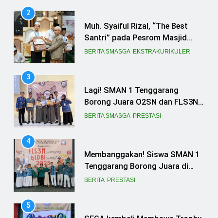
3
Lagi! SMAN 1 Tenggarang
Borong Juara O2SN dan FLS3N
Seni 2025
BERITA SMASGA
PRESTASI
4
Membanggakan! Siswa SMAN 1
Tenggarang Borong Juara di
Ajang FLS3N dan LDBI
BERITA
PRESTASI
Kabupaten Bondowoso 2025
5
SEGA kembali Membawa Trophy
Juara untuk Smasga
BERITA
EKSTRAKURIKULER
6