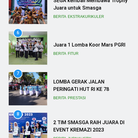
Juara 1 Lomba Koor Mars PGRI
BERITA
FITUR
7
LOMBA GERAK JALAN
PERINGATI HUT RI KE 78
BERITA
PRESTASI
8
2 TIM SMASGA RAIH JUARA DI
EVENT KREMAZI 2023
BERITA
JURNALISTIK
9
Kerennn!!…Aulia Kamilah Putri XII
MIPA 5 SMASGA Ikut Ramaikan