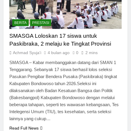
BERITA
PRESTASI
SMASGA Loloskan 17 siswa untuk
Paskibraka, 2 melaju ke Tingkat Provinsi
Achmad Syuja'i
4 bulan ago
0
2 mins
SMASGA – Kabar membanggakan datang dari SMAN 1
Tenggarang. Sebanyak 17 siswa berhasil lolos seleksi
Pasukan Pengibar Bendera Pusaka (Paskibraka) tingkat
Kabupaten Bondowoso tahun 2026.Seleksi ini
dilaksanakan oleh Badan Kesatuan Bangsa dan Politik
(Bakesbangpol) Kabupaten Bondowoso dengan melalui
beberapa tahapan, seperti tes wawasan kebangsaan, Tes
Intelegensi Umum (TIU), tes kesehatan, serta seleksi
lainnya yang cukup…
Read Full News