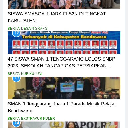
SISWA SMASGA JUARA FLS2N DI TINGKAT
KABUPATEN
BERITA
DESAIN GRAFIS
12
47 SISWA SMAN 1 TENGGARANG LOLOS SNBP
2023, SEKOLAH TANCAP GAS PERSIAPKAN
SNBT
BERITA
KURIKULUM
13
SMAN 1 Tenggarang Juara 1 Parade Musik Pelajar
Bondowoso
BERITA
EKSTRAKURIKULER
14