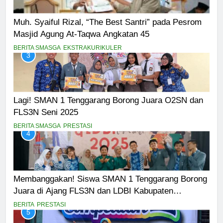
Muh. Syaiful Rizal, “The Best Santri” pada Pesrom
Masjid Agung At-Taqwa Angkatan 45
BERITA SMASGA
EKSTRAKURIKULER
3
Lagi! SMAN 1 Tenggarang Borong Juara O2SN dan
FLS3N Seni 2025
BERITA SMASGA
PRESTASI
4
Membanggakan! Siswa SMAN 1 Tenggarang Borong
Juara di Ajang FLS3N dan LDBI Kabupaten
Bondowoso 2025
BERITA
PRESTASI
5