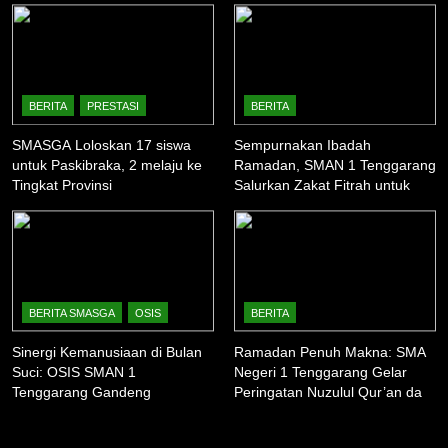
BERITA
PRESTASI
BERITA
SMASGA Loloskan 17 siswa
Sempurnakan Ibadah
untuk Paskibraka, 2 melaju ke
Ramadan, SMAN 1 Tenggarang
Tingkat Provinsi
Salurkan Zakat Fitrah untuk
Warga Sekitar
BERITA SMASGA
OSIS
BERITA
Sinergi Kemanusiaan di Bulan
Ramadan Penuh Makna: SMA
Suci: OSIS SMAN 1
Negeri 1 Tenggarang Gelar
Tenggarang Gandeng
Peringatan Nuzulul Qur’an dan
Komunitas Ardhana Bakti
Berbagi Takjil
dalam “Ramadhan Camp 2026”