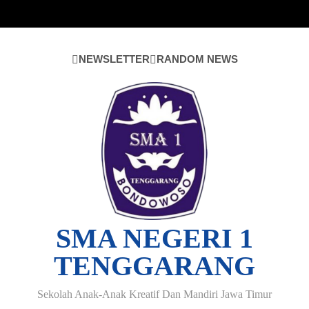
Skip
to
content
NEWSLETTER
RANDOM NEWS
SMA NEGERI 1
TENGGARANG
Sekolah Anak-Anak Kreatif Dan Mandiri Jawa Timur