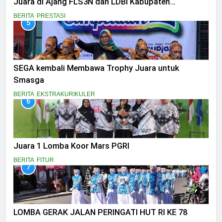
Juara di Ajang FLS3N dan LDBI Kabupaten
Bondowoso 2025
BERITA
PRESTASI
5
SEGA kembali Membawa Trophy Juara untuk
Smasga
BERITA
EKSTRAKURIKULER
6
Juara 1 Lomba Koor Mars PGRI
BERITA
FITUR
7
LOMBA GERAK JALAN PERINGATI HUT RI KE 78