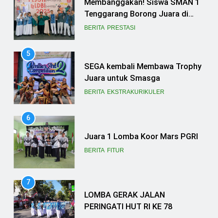
Membanggakan! Siswa SMAN 1
Tenggarang Borong Juara di
Ajang FLS3N dan LDBI
BERITA
PRESTASI
Kabupaten Bondowoso 2025
5
SEGA kembali Membawa Trophy
Juara untuk Smasga
BERITA
EKSTRAKURIKULER
6
Juara 1 Lomba Koor Mars PGRI
BERITA
FITUR
7
LOMBA GERAK JALAN
PERINGATI HUT RI KE 78