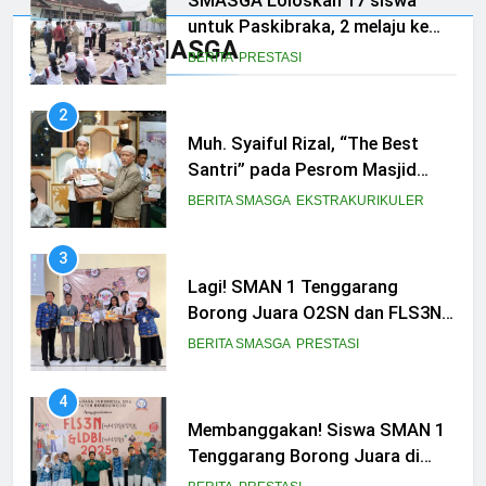
SMASGA Loloskan 17 siswa
untuk Paskibraka, 2 melaju ke
Prestasi SMASGA
Tingkat Provinsi
BERITA
PRESTASI
2
Muh. Syaiful Rizal, “The Best
Santri” pada Pesrom Masjid
Agung At-Taqwa Angkatan 45
BERITA SMASGA
EKSTRAKURIKULER
3
Lagi! SMAN 1 Tenggarang
Borong Juara O2SN dan FLS3N
Seni 2025
BERITA SMASGA
PRESTASI
4
Membanggakan! Siswa SMAN 1
Tenggarang Borong Juara di
Ajang FLS3N dan LDBI