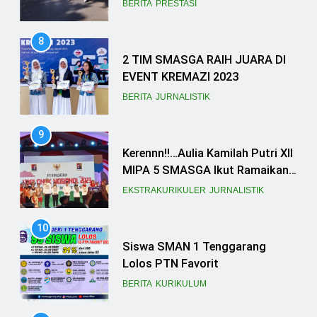
BERITA
PRESTASI
8
2 TIM SMASGA RAIH JUARA DI
EVENT KREMAZI 2023
BERITA
JURNALISTIK
9
Kerennn!!…Aulia Kamilah Putri XII
MIPA 5 SMASGA Ikut Ramaikan
Acara Forum Anak Nasional
EKSTRAKURIKULER
JURNALISTIK
10
Siswa SMAN 1 Tenggarang
Lolos PTN Favorit
BERITA
KURIKULUM