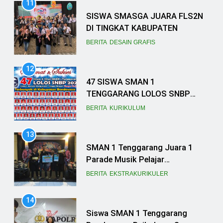
11
SISWA SMASGA JUARA FLS2N
DI TINGKAT KABUPATEN
BERITA
DESAIN GRAFIS
12
47 SISWA SMAN 1
TENGGARANG LOLOS SNBP
2023, SEKOLAH TANCAP GAS
BERITA
KURIKULUM
PERSIAPKAN SNBT
13
SMAN 1 Tenggarang Juara 1
Parade Musik Pelajar
Bondowoso
BERITA
EKSTRAKURIKULER
14
Siswa SMAN 1 Tenggarang