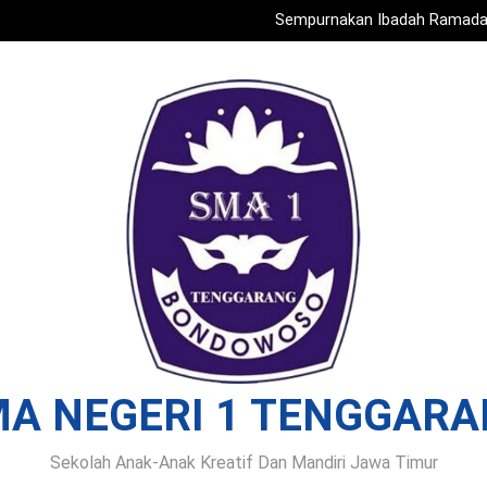
Sempurnakan Ibadah Ramadan
Sinergi Kemanusiaan di 
Komunitas 
Ramadan Penuh Makna: SMA Neg
SMASGA Loloskan 17 siswa unt
Sempurnakan Ibadah Ramadan
Sinergi Kemanusiaan di 
Komunitas 
Ramadan Penuh Makna: SMA Neg
A NEGERI 1 TENGGAR
Sekolah Anak-Anak Kreatif Dan Mandiri Jawa Timur