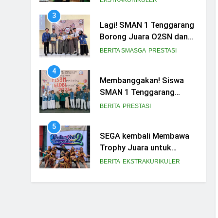
4
Membanggakan! Siswa
SMAN 1 Tenggarang
Borong Juara di Ajang
BERITA
PRESTASI
FLS3N dan LDBI
Kabupaten Bondowoso
5
SEGA kembali Membawa
2025
Trophy Juara untuk
Smasga
BERITA
EKSTRAKURIKULER
6
Juara 1 Lomba Koor Mars
PGRI
BERITA
FITUR
7
LOMBA GERAK JALAN
PERINGATI HUT RI KE 78
BERITA
PRESTASI