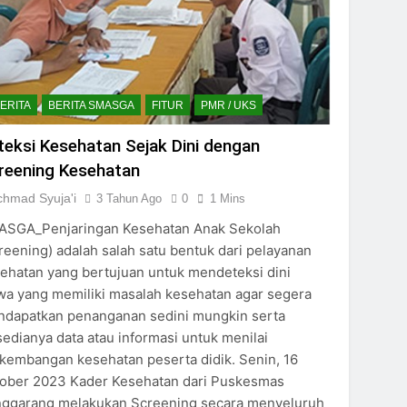
ERITA
BERITA SMASGA
FITUR
PMR / UKS
teksi Kesehatan Sejak Dini dengan
reening Kesehatan
chmad Syuja'i
3 Tahun Ago
0
1 Mins
SGA_Penjaringan Kesehatan Anak Sekolah
reening) adalah salah satu bentuk dari pelayanan
ehatan yang bertujuan untuk mendeteksi dini
wa yang memiliki masalah kesehatan agar segera
dapatkan penanganan sedini mungkin serta
sedianya data atau informasi untuk menilai
kembangan kesehatan peserta didik. Senin, 16
ober 2023 Kader Kesehatan dari Puskesmas
ggarang melakukan Screening secara menyeluruh