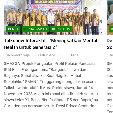
BERITA
BERITA SMASGA
KURIKULUM
B
Talkshow Interaktif : “Meningkatkan Mental
De
Health untuk Generasi Z”
Sc
Achmad Syuja'i
A
3 Tahun Ago
0
2 Mins
SMASGA_Projek Penguatan Profil Pelajar Pancasila
SMA
(P5) Fase F dengan tema “Bangunlah Jiwa dan
(Sc
Raganya: Sehat Jiwaku, Kuat Ragaku, Hebat
kes
Sekolahku” SMAN 1 Tenggarang mengadakan acara
sis
Talkshow Interaktif di Area Parkir siswa, Jum’at 24
men
November 2023.Acara ini ramai dihadiri oleh seluruh
ter
siswa kelas XI, Bapak/Ibu fasilitator P5 dan Bapak/Ibu
per
Guru dengan narasumber dr. Dewi Prisca Sembiring,…
Okt
Ten