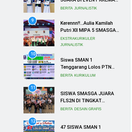
Putri XII MIPA 5 SMASGA
Ikut Ramaikan Acara
EKSTRAKURIKULER
Forum Anak Nasional
JURNALISTIK
10
Siswa SMAN 1
Tenggarang Lolos PTN
Favorit
BERITA
KURIKULUM
11
SISWA SMASGA JUARA
FLS2N DI TINGKAT
KABUPATEN
BERITA
DESAIN GRAFIS
12
47 SISWA SMAN 1
TENGGARANG LOLOS
SNBP 2023, SEKOLAH
BERITA
KURIKULUM
TANCAP GAS
13
PERSIAPKAN SNBT