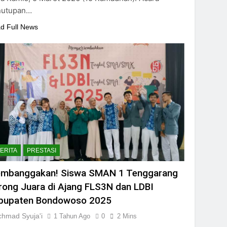
nutupan…
d Full News
ERITA
PRESTASI
mbanggakan! Siswa SMAN 1 Tenggarang
rong Juara di Ajang FLS3N dan LDBI
bupaten Bondowoso 2025
chmad Syuja'i
1 Tahun Ago
0
2 Mins