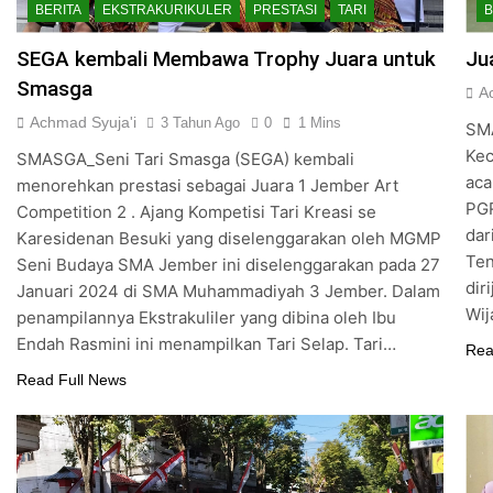
BERITA
EKSTRAKURIKULER
PRESTASI
TARI
B
SEGA kembali Membawa Trophy Juara untuk
Ju
Smasga
A
Achmad Syuja'i
3 Tahun Ago
0
1 Mins
SMA
Ke
SMASGA_Seni Tari Smasga (SEGA) kembali
aca
menorehkan prestasi sebagai Juara 1 Jember Art
PGR
Competition 2 . Ajang Kompetisi Tari Kreasi se
dar
Karesidenan Besuki yang diselenggarakan oleh MGMP
Ten
Seni Budaya SMA Jember ini diselenggarakan pada 27
dir
Januari 2024 di SMA Muhammadiyah 3 Jember. Dalam
Wij
penampilannya Ekstrakuliler yang dibina oleh Ibu
Endah Rasmini ini menampilkan Tari Selap. Tari…
Rea
Read Full News