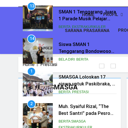
Bondowoso
BERITA
EKSTRAKURIKULER
14
PROFIL
HOME
Siswa SMAN 1
Tenggarang Bondowoso
PRO
SARANA PRASARANA
Raih Juara 3 Nasional
BELA DIRI
BERITA
Pencak Silat Kapolri Cup
1
SMASGA Loloskan 17
siswa untuk Paskibraka, 2
Home
Prestasi
melaju ke Tingkat Provinsi
BERITA
PRESTASI
2
Muh. Syaiful Rizal, “The
Prestasi SMASGA
Best Santri” pada Pesrom
Masjid Agung At-Taqwa
BERITA SMASGA
Angkatan 45
EKSTRAKURIKULER
3
Lagi! SMAN 1 Tenggarang
Borong Juara O2SN dan