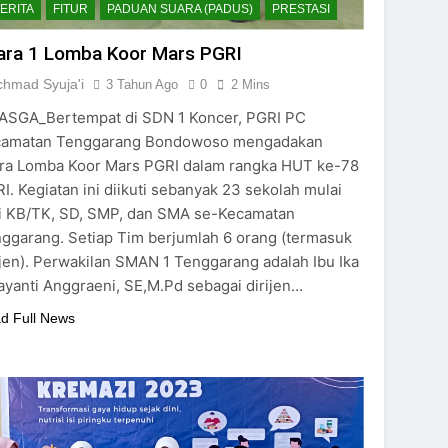
ERITA
FITUR
PADUAN SUARA (PADUS)
PRESTASI
ara 1 Lomba Koor Mars PGRI
chmad Syuja'i
3 Tahun Ago
0
2 Mins
SGA_Bertempat di SDN 1 Koncer, PGRI PC
camatan Tenggarang Bondowoso mengadakan
ra Lomba Koor Mars PGRI dalam rangka HUT ke-78
I. Kegiatan ini diikuti sebanyak 23 sekolah mulai
i KB/TK, SD, SMP, dan SMA se-Kecamatan
ggarang. Setiap Tim berjumlah 6 orang (termasuk
ijen). Perwakilan SMAN 1 Tenggarang adalah Ibu Ika
ayanti Anggraeni, SE,M.Pd sebagai dirijen…
d Full News