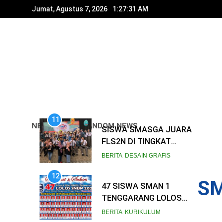
Skip
Jumat, Agustus 7, 2026
1:27:32 AM
to
content
11
SISWA SMASGA JUARA
FLS2N DI TINGKAT
KABUPATEN
BERITA
DESAIN GRAFIS
NEWSLETTER
RANDOM NEWS
12
47 SISWA SMAN 1
TENGGARANG LOLOS
SNBP 2023, SEKOLAH
BERITA
KURIKULUM
TANCAP GAS
SM
13
PERSIAPKAN SNBT
SMAN 1 Tenggarang Juara
1 Parade Musik Pelajar