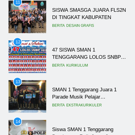
11
SISWA SMASGA JUARA FLS2N
DI TINGKAT KABUPATEN
BERITA
DESAIN GRAFIS
12
47 SISWA SMAN 1
TENGGARANG LOLOS SNBP
2023, SEKOLAH TANCAP GAS
BERITA
KURIKULUM
PERSIAPKAN SNBT
13
SMAN 1 Tenggarang Juara 1
Parade Musik Pelajar
Bondowoso
BERITA
EKSTRAKURIKULER
14
Siswa SMAN 1 Tenggarang