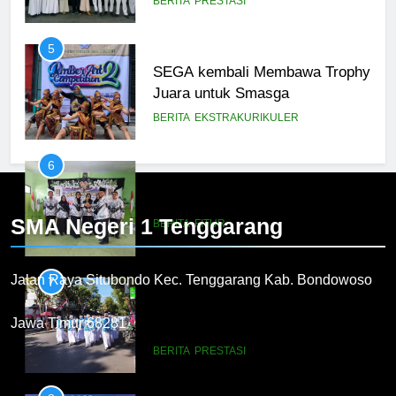
BERITA
PRESTASI
Kabupaten Bondowoso 2025
5
SEGA kembali Membawa Trophy
Juara untuk Smasga
BERITA
EKSTRAKURIKULER
6
Juara 1 Lomba Koor Mars PGRI
SMA Negeri 1
Tenggarang
BERITA
FITUR
Jalan Raya Situbondo Kec. Tenggarang Kab. Bondowoso
7
LOMBA GERAK JALAN
Jawa Timur 68281
PERINGATI HUT RI KE 78
BERITA
PRESTASI