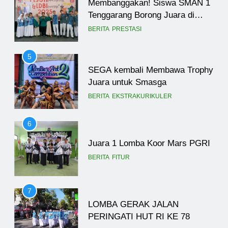
Membanggakan! Siswa SMAN 1
Tenggarang Borong Juara di
Ajang FLS3N dan LDBI
BERITA
PRESTASI
Kabupaten Bondowoso 2025
5
SEGA kembali Membawa Trophy
Juara untuk Smasga
BERITA
EKSTRAKURIKULER
6
Juara 1 Lomba Koor Mars PGRI
BERITA
FITUR
7
LOMBA GERAK JALAN
PERINGATI HUT RI KE 78