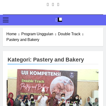
Home
Program Unggulan
Double Track
Pastery and Bakery
Kategori:
Pastery and Bakery
11
SISWA SMASGA JUARA FLS2N
DI TINGKAT KABUPATEN
BERITA
DESAIN GRAFIS