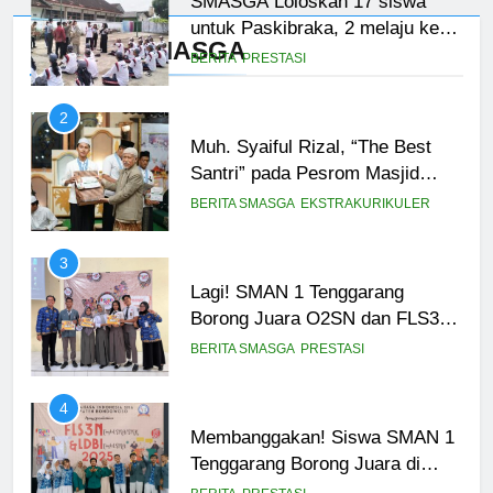
SMASGA Loloskan 17 siswa
untuk Paskibraka, 2 melaju ke
Prestasi SMASGA
Tingkat Provinsi
BERITA
PRESTASI
2
Muh. Syaiful Rizal, “The Best
Santri” pada Pesrom Masjid
Agung At-Taqwa Angkatan 45
BERITA SMASGA
EKSTRAKURIKULER
3
Lagi! SMAN 1 Tenggarang
Borong Juara O2SN dan FLS3N
Seni 2025
BERITA SMASGA
PRESTASI
4
Membanggakan! Siswa SMAN 1
Tenggarang Borong Juara di
Ajang FLS3N dan LDBI