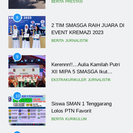
BERITA
PRESTASI
8
2 TIM SMASGA RAIH JUARA DI
EVENT KREMAZI 2023
BERITA
JURNALISTIK
9
Kerennn!!…Aulia Kamilah Putri
XII MIPA 5 SMASGA Ikut
Ramaikan Acara Forum Anak
EKSTRAKURIKULER
JURNALISTIK
Nasional
10
Siswa SMAN 1 Tenggarang
Lolos PTN Favorit
BERITA
KURIKULUM