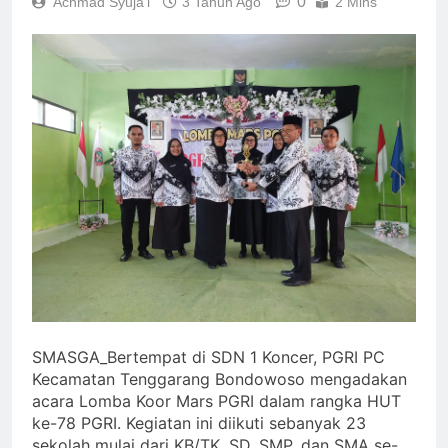
0
Achmad Syuja'i
3 Tahun Ago
2 Mins
SMASGA_Bertempat di SDN 1 Koncer, PGRI PC
Kecamatan Tenggarang Bondowoso mengadakan
acara Lomba Koor Mars PGRI dalam rangka HUT
ke-78 PGRI. Kegiatan ini diikuti sebanyak 23
sekolah mulai dari KB/TK, SD, SMP, dan SMA se-