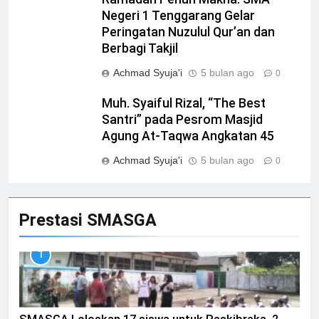
Negeri 1 Tenggarang Gelar
Peringatan Nuzulul Qur’an dan
Berbagi Takjil
Achmad Syuja'i
5 bulan ago
0
Muh. Syaiful Rizal, “The Best
Santri” pada Pesrom Masjid
Agung At-Taqwa Angkatan 45
Achmad Syuja'i
5 bulan ago
0
Prestasi SMASGA
1