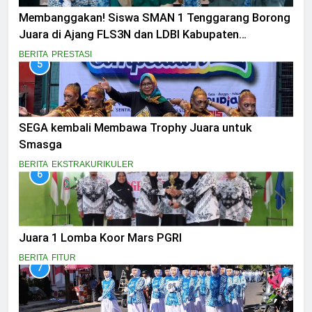
Membanggakan! Siswa SMAN 1 Tenggarang Borong
Juara di Ajang FLS3N dan LDBI Kabupaten
Bondowoso 2025
BERITA
PRESTASI
5
SEGA kembali Membawa Trophy Juara untuk
Smasga
BERITA
EKSTRAKURIKULER
6
Juara 1 Lomba Koor Mars PGRI
BERITA
FITUR
7