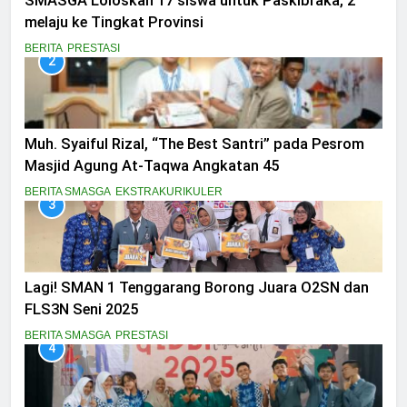
SMASGA Loloskan 17 siswa untuk Paskibraka, 2
melaju ke Tingkat Provinsi
BERITA
PRESTASI
2
Muh. Syaiful Rizal, “The Best Santri” pada Pesrom
Masjid Agung At-Taqwa Angkatan 45
BERITA SMASGA
EKSTRAKURIKULER
3
Lagi! SMAN 1 Tenggarang Borong Juara O2SN dan
FLS3N Seni 2025
BERITA SMASGA
PRESTASI
4