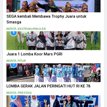
SEGA kembali Membawa Trophy Juara untuk
Smasga
BERITA
EKSTRAKURIKULER
6
Juara 1 Lomba Koor Mars PGRI
BERITA
FITUR
7
LOMBA GERAK JALAN PERINGATI HUT RI KE 78
BERITA
PRESTASI
8