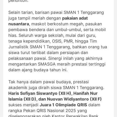
penonton.
Selain tarian, barisan pawai SMAN 1 Tenggarang
juga tampil meriah dengan
pakaian adat
nusantara
, maskot berkostum megah, pasukan
pembawa bendera dan umbul-umbul, serta mobil
hias. Seluruh warga sekolah, mulai dari guru,
tenaga kependidikan, OSIS, PMR, hingga Tim
Jurnalistik SMAN 1 Tenggarang, bahkan orang tua
siswa turut terlibat dalam persiapan dan
pelaksanaan pawai. Sinergi inilah yang akhirnya
mengantarkan SMASGA meraih prestasi tertinggi
dalam ajang budaya tahun ini.
Tak hanya dalam pawai budaya, prestasi
akademik juga diraih siswa SMAN 1 Tenggarang.
Haris Sofiyan Siswantyo (XII H), Hanifah Nur
Islamia (XII D), dan Nuovan Widiyantoro (XII F)
sukses menjadi
Juara 1 Olimpiade QRIS
dalam
rangka Pekan QRIS Nasional 2025 yang
diselenggarakan oleh Kantor Perwakilan Bank