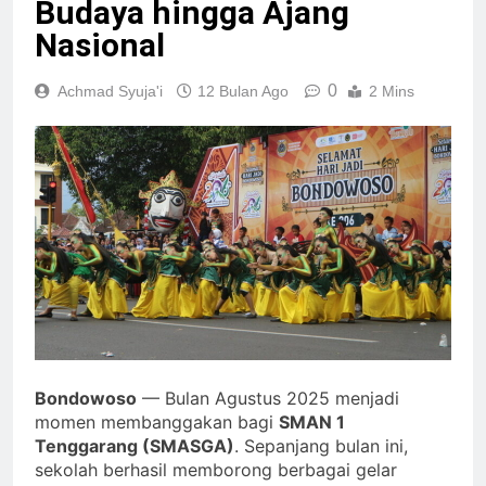
Budaya hingga Ajang
Nasional
0
Achmad Syuja'i
12 Bulan Ago
2 Mins
Bondowoso
— Bulan Agustus 2025 menjadi
momen membanggakan bagi
SMAN 1
Tenggarang (SMASGA)
. Sepanjang bulan ini,
sekolah berhasil memborong berbagai gelar