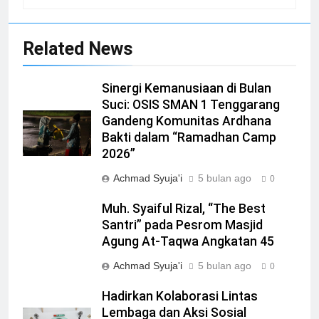
11
SISWA SMASGA JUARA FLS2N
Related News
DI TINGKAT KABUPATEN
BERITA
DESAIN GRAFIS
Sinergi Kemanusiaan di Bulan
Suci: OSIS SMAN 1 Tenggarang
12
Gandeng Komunitas Ardhana
47 SISWA SMAN 1
Bakti dalam “Ramadhan Camp
TENGGARANG LOLOS SNBP
2026”
2023, SEKOLAH TANCAP GAS
BERITA
KURIKULUM
PERSIAPKAN SNBT
Achmad Syuja'i
5 bulan ago
0
13
Muh. Syaiful Rizal, “The Best
SMAN 1 Tenggarang Juara 1
Santri” pada Pesrom Masjid
Parade Musik Pelajar
Agung At-Taqwa Angkatan 45
Bondowoso
BERITA
EKSTRAKURIKULER
Achmad Syuja'i
5 bulan ago
0
14
Hadirkan Kolaborasi Lintas
Lembaga dan Aksi Sosial
Siswa SMAN 1 Tenggarang