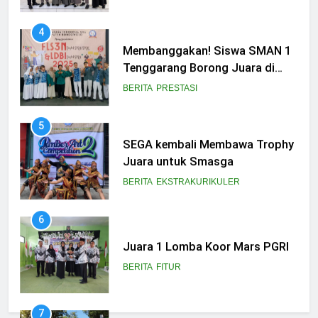
4
Membanggakan! Siswa SMAN 1
Tenggarang Borong Juara di
Ajang FLS3N dan LDBI
BERITA
PRESTASI
Kabupaten Bondowoso 2025
5
SEGA kembali Membawa Trophy
Juara untuk Smasga
BERITA
EKSTRAKURIKULER
6
Juara 1 Lomba Koor Mars PGRI
BERITA
FITUR
7