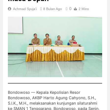
0
Achmad Syuja'i
8 Bulan Ago
2 Mins
Bondowoso — Kepala Kepolisian Resor
Bondowoso, AKBP Harto Agung Cahyono, S.H.,
S.I.K., M.H., melaksanakan kunjungan silaturahmi
ke SMAN 1 Tenggarang, Bondowoso, pada Senin,