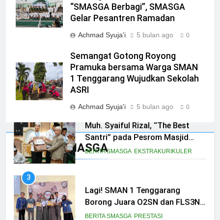
“SMASGA Berbagi”, SMASGA
Bondowoso Raih Juara 3
Gelar Pesantren Ramadan
Nasional Pencak Silat Kapolri
BELA DIRI
BERITA
Cup
Achmad Syuja'i
5 bulan ago
0
1
Semangat Gotong Royong
SMASGA Loloskan 17 siswa
Pramuka bersama Warga SMAN
untuk Paskibraka, 2 melaju ke
1 Tenggarang Wujudkan Sekolah
Tingkat Provinsi
BERITA
PRESTASI
ASRI
Achmad Syuja'i
5 bulan ago
0
2
Muh. Syaiful Rizal, “The Best
Santri” pada Pesrom Masjid
Prestasi SMASGA
Agung At-Taqwa Angkatan 45
BERITA SMASGA
EKSTRAKURIKULER
3
Lagi! SMAN 1 Tenggarang
Borong Juara O2SN dan FLS3N
Seni 2025
BERITA SMASGA
PRESTASI