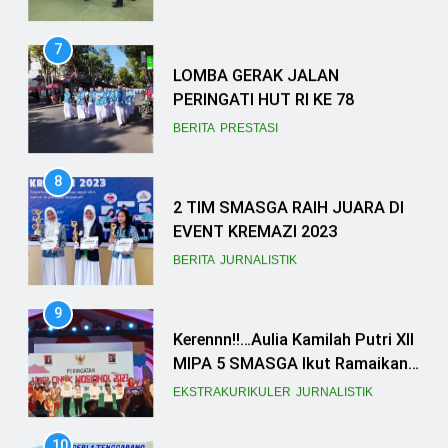
7
LOMBA GERAK JALAN
PERINGATI HUT RI KE 78
BERITA
PRESTASI
8
2 TIM SMASGA RAIH JUARA DI
EVENT KREMAZI 2023
BERITA
JURNALISTIK
9
Kerennn!!…Aulia Kamilah Putri XII
MIPA 5 SMASGA Ikut Ramaikan
Acara Forum Anak Nasional
EKSTRAKURIKULER
JURNALISTIK
10