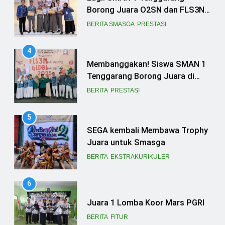
Borong Juara O2SN dan FLS3N
Seni 2025
BERITA SMASGA
PRESTASI
4
Membanggakan! Siswa SMAN 1
Tenggarang Borong Juara di
Ajang FLS3N dan LDBI
BERITA
PRESTASI
Kabupaten Bondowoso 2025
5
SEGA kembali Membawa Trophy
Juara untuk Smasga
BERITA
EKSTRAKURIKULER
6
Juara 1 Lomba Koor Mars PGRI
BERITA
FITUR