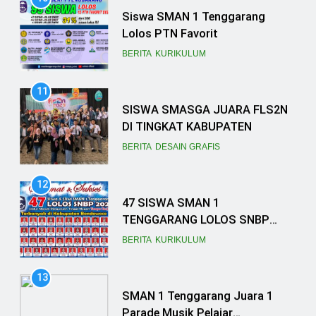
Siswa SMAN 1 Tenggarang
Lolos PTN Favorit
BERITA
KURIKULUM
11
SISWA SMASGA JUARA FLS2N
DI TINGKAT KABUPATEN
BERITA
DESAIN GRAFIS
12
47 SISWA SMAN 1
TENGGARANG LOLOS SNBP
2023, SEKOLAH TANCAP GAS
BERITA
KURIKULUM
PERSIAPKAN SNBT
13
SMAN 1 Tenggarang Juara 1
Parade Musik Pelajar