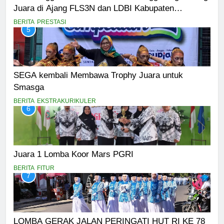
Juara di Ajang FLS3N dan LDBI Kabupaten
Bondowoso 2025
BERITA
PRESTASI
5
SEGA kembali Membawa Trophy Juara untuk
Smasga
BERITA
EKSTRAKURIKULER
6
Juara 1 Lomba Koor Mars PGRI
BERITA
FITUR
7
LOMBA GERAK JALAN PERINGATI HUT RI KE 78