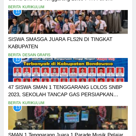
BERITA
KURIKULUM
11
SISWA SMASGA JUARA FLS2N DI TINGKAT
KABUPATEN
BERITA
DESAIN GRAFIS
12
47 SISWA SMAN 1 TENGGARANG LOLOS SNBP
2023, SEKOLAH TANCAP GAS PERSIAPKAN
SNBT
BERITA
KURIKULUM
13
SMAN 1 Tenggarang Juara 1 Parade Musik Pelajar