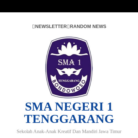
Skip
to
content
NEWSLETTER
RANDOM NEWS
SMA NEGERI 1
TENGGARANG
Sekolah Anak-Anak Kreatif Dan Mandiri Jawa Timur