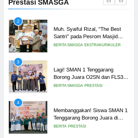
Prestasi SMASGA
Tingkat Provinsi
BERITA
PRESTASI
2
Muh. Syaiful Rizal, “The Best
Santri” pada Pesrom Masjid
Agung At-Taqwa Angkatan 45
BERITA SMASGA
EKSTRAKURIKULER
3
Lagi! SMAN 1 Tenggarang
Borong Juara O2SN dan FLS3N
Seni 2025
BERITA SMASGA
PRESTASI
4
Membanggakan! Siswa SMAN 1
Tenggarang Borong Juara di
Ajang FLS3N dan LDBI
BERITA
PRESTASI
Kabupaten Bondowoso 2025