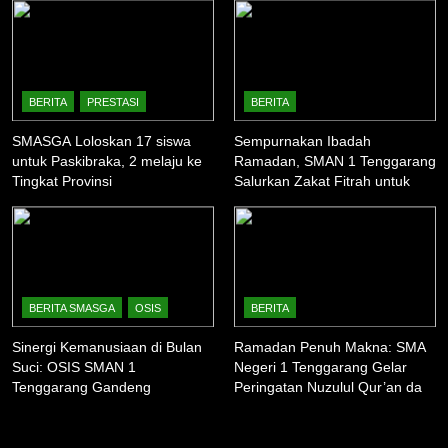
12
47 SISWA SMAN 1
TENGGARANG LOLOS SNBP
BERITA
PRESTASI
BERITA
2023, SEKOLAH TANCAP GAS
BERITA
KURIKULUM
SMASGA Loloskan 17 siswa
Sempurnakan Ibadah
PERSIAPKAN SNBT
untuk Paskibraka, 2 melaju ke
Ramadan, SMAN 1 Tenggarang
13
Tingkat Provinsi
Salurkan Zakat Fitrah untuk
Warga Sekitar
SMAN 1 Tenggarang Juara 1
Parade Musik Pelajar
Bondowoso
BERITA
EKSTRAKURIKULER
14
BERITA SMASGA
OSIS
BERITA
Siswa SMAN 1 Tenggarang
Sinergi Kemanusiaan di Bulan
Ramadan Penuh Makna: SMA
Bondowoso Raih Juara 3
Suci: OSIS SMAN 1
Negeri 1 Tenggarang Gelar
Nasional Pencak Silat Kapolri
Tenggarang Gandeng
Peringatan Nuzulul Qur’an dan
BELA DIRI
BERITA
Cup
Komunitas Ardhana Bakti
Berbagi Takjil
dalam “Ramadhan Camp 2026”
1