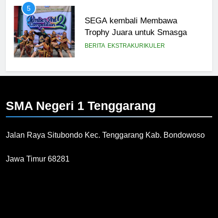
5
SEGA kembali Membawa
Trophy Juara untuk Smasga
BERITA
EKSTRAKURIKULER
6
Juara 1 Lomba Koor Mars PGRI
SMA Negeri 1
Tenggarang
BERITA
FITUR
Jalan Raya Situbondo Kec. Tenggarang Kab. Bondowoso
7
LOMBA GERAK JALAN
Jawa Timur 68281
PERINGATI HUT RI KE 78
BERITA
PRESTASI
8
2 TIM SMASGA RAIH JUARA