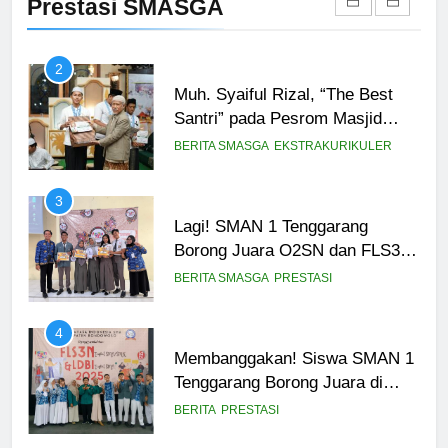
Prestasi SMASGA
Tingkat Provinsi
BERITA
PRESTASI
2
Muh. Syaiful Rizal, “The Best
Santri” pada Pesrom Masjid
Agung At-Taqwa Angkatan 45
BERITA SMASGA
EKSTRAKURIKULER
3
Lagi! SMAN 1 Tenggarang
Borong Juara O2SN dan FLS3N
Seni 2025
BERITA SMASGA
PRESTASI
4
Membanggakan! Siswa SMAN 1
Tenggarang Borong Juara di
Ajang FLS3N dan LDBI
BERITA
PRESTASI
Kabupaten Bondowoso 2025