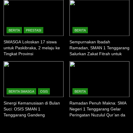
12
47 SISWA SMAN 1
TENGGARANG LOLOS SNBP
BERITA
PRESTASI
BERITA
2023, SEKOLAH TANCAP GAS
BERITA
KURIKULUM
SMASGA Loloskan 17 siswa
Sempurnakan Ibadah
PERSIAPKAN SNBT
untuk Paskibraka, 2 melaju ke
Ramadan, SMAN 1 Tenggarang
13
Tingkat Provinsi
Salurkan Zakat Fitrah untuk
Warga Sekitar
SMAN 1 Tenggarang Juara 1
Parade Musik Pelajar
Bondowoso
BERITA
EKSTRAKURIKULER
14
BERITA SMASGA
OSIS
BERITA
Siswa SMAN 1 Tenggarang
Sinergi Kemanusiaan di Bulan
Ramadan Penuh Makna: SMA
Bondowoso Raih Juara 3
Suci: OSIS SMAN 1
Negeri 1 Tenggarang Gelar
Nasional Pencak Silat Kapolri
Tenggarang Gandeng
Peringatan Nuzulul Qur’an dan
BELA DIRI
BERITA
Cup
Komunitas Ardhana Bakti
Berbagi Takjil
dalam “Ramadhan Camp 2026”
1