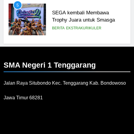
5
SEGA kembali Membawa
Trophy Juara untuk Smasga
BERITA
EKSTRAKURIKULER
6
Juara 1 Lomba Koor Mars PGRI
SMA Negeri 1
Tenggarang
BERITA
FITUR
Jalan Raya Situbondo Kec. Tenggarang Kab. Bondowoso
7
LOMBA GERAK JALAN
Jawa Timur 68281
PERINGATI HUT RI KE 78
BERITA
PRESTASI
8
2 TIM SMASGA RAIH JUARA