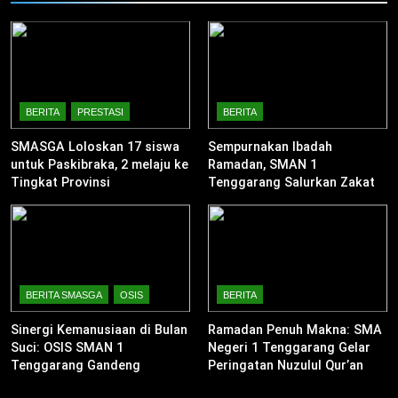
12
47 SISWA SMAN 1
TENGGARANG LOLOS SNBP
2023, SEKOLAH TANCAP GAS
BERITA
KURIKULUM
BERITA
PRESTASI
BERITA
PERSIAPKAN SNBT
SMASGA Loloskan 17 siswa
Sempurnakan Ibadah
13
untuk Paskibraka, 2 melaju ke
Ramadan, SMAN 1
SMAN 1 Tenggarang Juara 1
Tingkat Provinsi
Tenggarang Salurkan Zakat
Parade Musik Pelajar
Fitrah untuk Warga Sekitar
Bondowoso
BERITA
EKSTRAKURIKULER
14
Siswa SMAN 1 Tenggarang
BERITA SMASGA
OSIS
BERITA
Bondowoso Raih Juara 3
Sinergi Kemanusiaan di Bulan
Ramadan Penuh Makna: SMA
Nasional Pencak Silat Kapolri
BELA DIRI
BERITA
Suci: OSIS SMAN 1
Negeri 1 Tenggarang Gelar
Cup
Tenggarang Gandeng
Peringatan Nuzulul Qur’an
Komunitas Ardhana Bakti
dan Berbagi Takjil
1