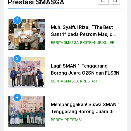
Prestasi SMASGA
Tingkat Provinsi
BERITA
PRESTASI
2
Muh. Syaiful Rizal, “The Best
Santri” pada Pesrom Masjid
Agung At-Taqwa Angkatan 45
BERITA SMASGA
EKSTRAKURIKULER
3
Lagi! SMAN 1 Tenggarang
Borong Juara O2SN dan FLS3N
Seni 2025
BERITA SMASGA
PRESTASI
4
Membanggakan! Siswa SMAN 1
Tenggarang Borong Juara di
Ajang FLS3N dan LDBI
BERITA
PRESTASI
Kabupaten Bondowoso 2025