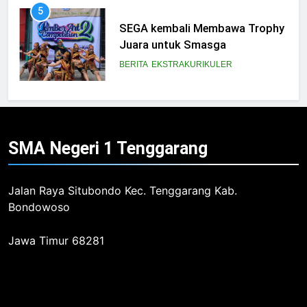
5
SEGA kembali Membawa Trophy
Juara untuk Smasga
BERITA
EKSTRAKURIKULER
6
Juara 1 Lomba Koor Mars PGRI
SMA Negeri 1
Tenggarang
BERITA
FITUR
Jalan Raya Situbondo Kec. Tenggarang Kab.
7
Bondowoso
LOMBA GERAK JALAN
PERINGATI HUT RI KE 78
Jawa Timur 68281
BERITA
PRESTASI
8
2 TIM SMASGA RAIH JUARA DI