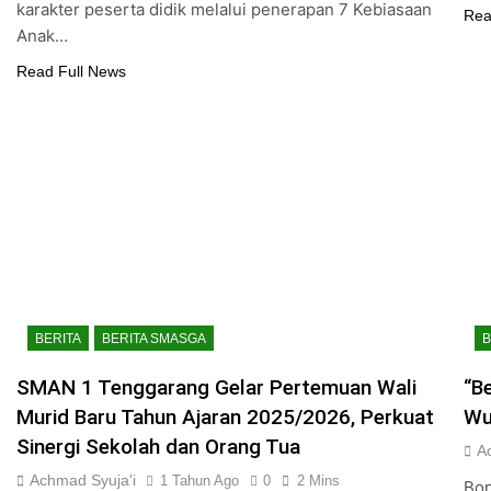
karakter peserta didik melalui penerapan 7 Kebiasaan
Rea
Anak…
Read Full News
BERITA
BERITA SMASGA
B
SMAN 1 Tenggarang Gelar Pertemuan Wali
“B
Murid Baru Tahun Ajaran 2025/2026, Perkuat
Wu
Sinergi Sekolah dan Orang Tua
A
Achmad Syuja'i
1 Tahun Ago
0
2 Mins
Bo