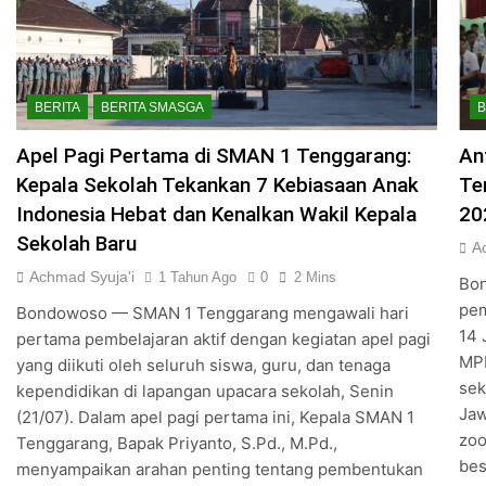
l, “The Best Santri” pada Pesrom Masjid Agung At-Taqwa An
asi Lintas Lembaga dan Aksi Sosial “SMASGA Berbagi”, SMA
BERITA
BERITA SMASGA
B
 Royong Pramuka bersama Warga SMAN 1 Tenggarang Wujud
Apel Pagi Pertama di SMAN 1 Tenggarang:
An
so Kunjungi SMAN 1 Tenggarang, Tekankan Disiplin dan Pe
Kepala Sekolah Tekankan 7 Kebiasaan Anak
Te
Indonesia Hebat dan Kenalkan Wakil Kepala
20
Tenggarang “menyala” di Kejuaraan Karate Politeknik Neger
Sekolah Baru
A
Achmad Syuja'i
1 Tenggarang Raih Juara 3 di Festival Band Ijo Fest Bond
1 Tahun Ago
0
2 Mins
Bon
pem
Bondowoso — SMAN 1 Tenggarang mengawali hari
14 
pertama pembelajaran aktif dengan kegiatan apel pagi
MPL
yang diikuti oleh seluruh siswa, guru, dan tenaga
sek
kependidikan di lapangan upacara sekolah, Senin
Jaw
(21/07). Dalam apel pagi pertama ini, Kepala SMAN 1
zoo
Tenggarang, Bapak Priyanto, S.Pd., M.Pd.,
bes
menyampaikan arahan penting tentang pembentukan