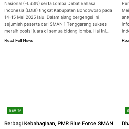
Nasional (FLS3N) serta Lomba Debat Bahasa
Pen
Indonesia (LDBI) tingkat Kabupaten Bondowoso pada
Mei
14-15 Mei 2025 lalu. Dalam ajang bergengsi ini,
ant
sejumlah peserta dari SMAN 1 Tenggarang sukses
inf
meraih posisi juara di semua bidang lomba. Hal ini…
Ind
Read Full News
Rea
BERITA
B
Berbagi Kebahagiaan, PMR Blue Force SMAN
Dh