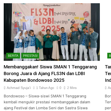
BERITA
PRESTASI
B
Membanggakan! Siswa SMAN 1 Tenggarang
Ta
Borong Juara di Ajang FLS3N dan LDBI
Te
Kabupaten Bondowoso 2025
In
Achmad Syuja'i
A
1 Tahun Ago
0
2 Mins
Bondowoso – Siswa-siswi SMAN 1 Tenggarang
Bon
kembali mengukir prestasi membanggakan dalam
Ten
ajang Festival dan Lomba Seni dan Sastra Siswa
pen