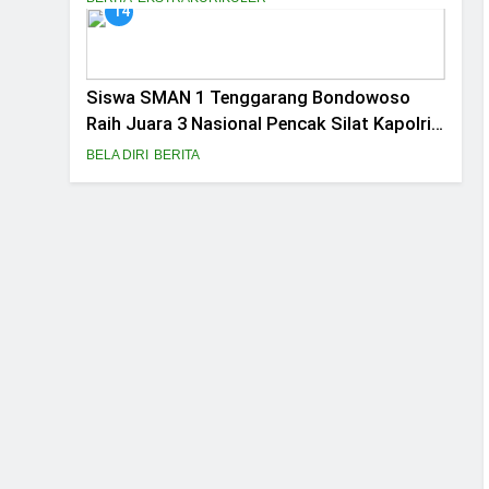
14
Siswa SMAN 1 Tenggarang Bondowoso
Raih Juara 3 Nasional Pencak Silat Kapolri
Cup
BELA DIRI
BERITA