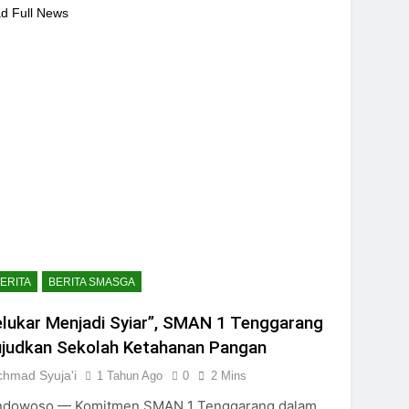
d Full News
ERITA
BERITA SMASGA
elukar Menjadi Syiar”, SMAN 1 Tenggarang
judkan Sekolah Ketahanan Pangan
chmad Syuja'i
1 Tahun Ago
0
2 Mins
ndowoso — Komitmen SMAN 1 Tenggarang dalam