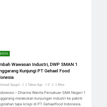
ERITA
mbah Wawasan Industri, DWP SMAN 1
nggarang Kunjungi PT Gehael Food
donesia
chmad Syuja'i
1 Tahun Ago
0
1 Mins
dowoso – Dharma Wanita Persatuan SMA Negeri 1
ggarang melakukan kunjungan industri ke pabrik
golahan tape krispi di PT Gehaelfood Indonesia.