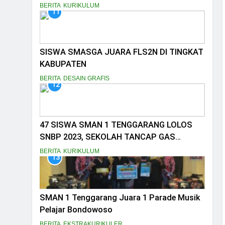
BERITA
KURIKULUM
11
SISWA SMASGA JUARA FLS2N DI TINGKAT
KABUPATEN
BERITA
DESAIN GRAFIS
12
47 SISWA SMAN 1 TENGGARANG LOLOS
SNBP 2023, SEKOLAH TANCAP GAS
PERSIAPKAN SNBT
BERITA
KURIKULUM
13
SMAN 1 Tenggarang Juara 1 Parade Musik
Pelajar Bondowoso
BERITA
EKSTRAKURIKULER