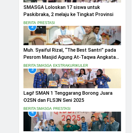
Muh. Syaiful Riza
SMASGA Loloskan 17 siswa untuk
5 Bulan Ago
Paskibraka, 2 melaju ke Tingkat Provinsi
Hadirkan Kolabor
BERITA
PRESTASI
5 Bulan Ago
2
Semangat Gotong
5 Bulan Ago
Kapolres Bondowo
Muh. Syaiful Rizal, “The Best Santri” pada
8 Bulan Ago
Pesrom Masjid Agung At-Taqwa Angkatan
Dua Siswa SMAN 1 
45
BERITA SMASGA
EKSTRAKURIKULER
8 Bulan Ago
3
Band TAROT SMAN 
10 Bulan Ago
Lagi! SMAN 1 Tenggarang Borong Juara
O2SN dan FLS3N Seni 2025
BERITA SMASGA
PRESTASI
4