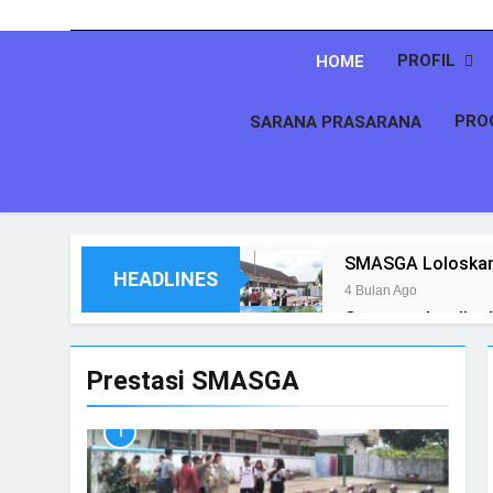
PROFIL
HOME
PRO
SARANA PRASARANA
SMASGA Loloskan 1
HEADLINES
4 Bulan Ago
Sempurnakan Ibad
5 Bulan Ago
Sinergi Kemanusia
Prestasi SMASGA
2026”
5 Bulan Ago
1
Ramadan Penuh Mak
5 Bulan Ago