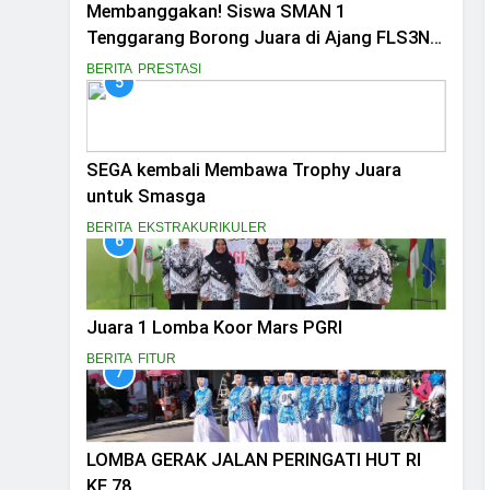
Membanggakan! Siswa SMAN 1
Tenggarang Borong Juara di Ajang FLS3N
dan LDBI Kabupaten Bondowoso 2025
BERITA
PRESTASI
5
SEGA kembali Membawa Trophy Juara
untuk Smasga
BERITA
EKSTRAKURIKULER
6
Juara 1 Lomba Koor Mars PGRI
BERITA
FITUR
7
LOMBA GERAK JALAN PERINGATI HUT RI
KE 78