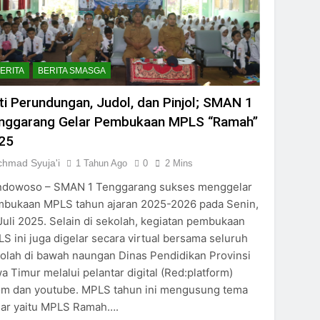
gkatan 45
SGA Gelar Pesantren Ramadan
ERITA
BERITA SMASGA
kan Sekolah ASRI
ti Perundungan, Judol, dan Pinjol; SMAN 1
rencanaan Masa Depan
nggarang Gelar Pembukaan MPLS “Ramah”
25
i Jember 2025
chmad Syuja'i
1 Tahun Ago
0
2 Mins
owoso 2025
dowoso – SMAN 1 Tenggarang sukses menggelar
bukaan MPLS tahun ajaran 2025-2026 pada Senin,
Juli 2025. Selain di sekolah, kegiatan pembukaan
S ini juga digelar secara virtual bersama seluruh
olah di bawah naungan Dinas Pendidikan Provinsi
a Timur melalui pelantar digital (Red:platform)
m dan youtube. MPLS tahun ini mengusung tema
ar yaitu MPLS Ramah….