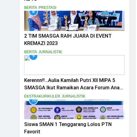
BERITA
PRESTASI
8
2 TIM SMASGA RAIH JUARA DI EVENT
KREMAZI 2023
BERITA
JURNALISTIK
9
Kerennn!!…Aulia Kamilah Putri XII MIPA 5
SMASGA Ikut Ramaikan Acara Forum Anak
Nasional
EKSTRAKURIKULER
JURNALISTIK
10
Siswa SMAN 1 Tenggarang Lolos PTN
Favorit