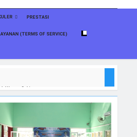
KULER
PRESTASI
AYANAN (TERMS OF SERVICE)
k Warga Sekitar
itas Ardhana Bakti dalam “Ramadhan Camp
an dan Berbagi Takjil