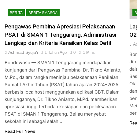
BERITA
BERITA SMASGA
B
Pengawas Pembina Apresiasi Pelaksanaan
La
PSAT di SMAN 1 Tenggarang, Administrasi
O2
Lengkap dan Kriteria Kenaikan Kelas Detil
A
Achmad Syuja'i
1 Tahun Ago
0
1 Mins
Bon
dit
Bondowoso — SMAN 1 Tenggarang mendapatkan
dal
kunjungan dari Pengawas Pembina, Dr. Tikno Anianto,
Sas
M.Pd., dalam rangka meninjau pelaksanaan Penilaian
Ola
Sumatif Akhir Tahun (PSAT) tahun ajaran 2024–2025
dan
berbasis localhost menggunakan aplikasi CBT. Dalam
pen
kunjungannya, Dr. Tikno Anianto, M.Pd. memberikan
Mei
apresiasi tinggi terhadap kesiapan dan pelaksanaan
ber
PSAT di SMAN 1 Tenggarang. Beliau menyebut
sekolah ini sebagai salah…
Rea
Read Full News