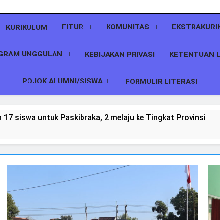
FITUR
KOMUNITAS
EKSTRAKURI
KURIKULUM
GRAM UNGGULAN
KEBIJAKAN PRIVASI
KETENTUAN L
POJOK ALUMNI/SISWA
FORMULIR LITERASI
7 siswa untuk Paskibraka, 2 melaju ke Tingkat Provinsi
ah Ramadan, SMAN 1 Tenggarang Salurkan Zakat Fitrah untu
an di Bulan Suci: OSIS SMAN 1 Tenggarang Gandeng Komun
na: SMA Negeri 1 Tenggarang Gelar Peringatan Nuzulul Qur’