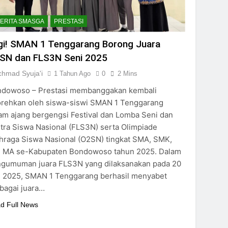
ERITA SMASGA
PRESTASI
gi! SMAN 1 Tenggarang Borong Juara
SN dan FLS3N Seni 2025
chmad Syuja'i
1 Tahun Ago
0
2 Mins
dowoso – Prestasi membanggakan kembali
orehkan oleh siswa-siswi SMAN 1 Tenggarang
am ajang bergengsi Festival dan Lomba Seni dan
tra Siswa Nasional (FLS3N) serta Olimpiade
hraga Siswa Nasional (O2SN) tingkat SMA, SMK,
 MA se-Kabupaten Bondowoso tahun 2025. Dalam
gumuman juara FLS3N yang dilaksanakan pada 20
 2025, SMAN 1 Tenggarang berhasil menyabet
bagai juara…
d Full News