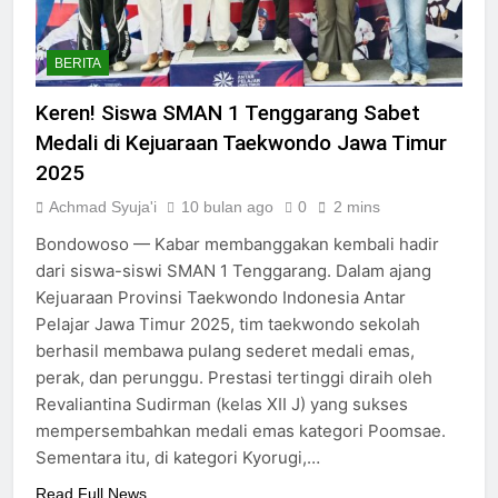
Qur’an dan Berbagi Takjil
Muh. Syaiful Rizal, “The
Best Santri” pada Pesrom
Masjid Agung At-Taqwa
BERITA
5 Bulan Ago
Angkatan 45
Hadirkan Kolaborasi Lintas
Keren! Siswa SMAN 1 Tenggarang Sabet
Lembaga dan Aksi Sosial
“SMASGA Berbagi”, SMASGA
Medali di Kejuaraan Taekwondo Jawa Timur
5 Bulan Ago
Gelar Pesantren Ramadan
Semangat Gotong Royong
2025
Pramuka bersama Warga
SMAN 1 Tenggarang
Achmad Syuja'i
10 bulan ago
0
2 mins
5 Bulan Ago
Wujudkan Sekolah ASRI
Kapolres Bondowoso
Bondowoso — Kabar membanggakan kembali hadir
Kunjungi SMAN 1
dari siswa-siswi SMAN 1 Tenggarang. Dalam ajang
Tenggarang, Tekankan
8 Bulan Ago
Kejuaraan Provinsi Taekwondo Indonesia Antar
Disiplin dan Perencanaan
Dua Siswa SMAN 1
Masa Depan
Pelajar Jawa Timur 2025, tim taekwondo sekolah
Tenggarang “menyala” di
berhasil membawa pulang sederet medali emas,
Kejuaraan Karate Politeknik
8 Bulan Ago
Negeri Jember 2025
perak, dan perunggu. Prestasi tertinggi diraih oleh
Band TAROT SMAN 1
Revaliantina Sudirman (kelas XII J) yang sukses
Tenggarang Raih Juara 3 di
Festival Band Ijo Fest
mempersembahkan medali emas kategori Poomsae.
10 Bulan Ago
Bondowoso 2025
Sementara itu, di kategori Kyorugi,…
Read Full News