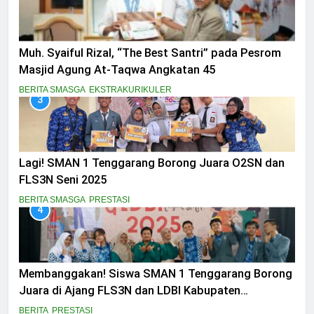
Muh. Syaiful Rizal, “The Best Santri” pada Pesrom
Masjid Agung At-Taqwa Angkatan 45
BERITA SMASGA
EKSTRAKURIKULER
3
Lagi! SMAN 1 Tenggarang Borong Juara O2SN dan
FLS3N Seni 2025
BERITA SMASGA
PRESTASI
4
Membanggakan! Siswa SMAN 1 Tenggarang Borong
Juara di Ajang FLS3N dan LDBI Kabupaten
Bondowoso 2025
BERITA
PRESTASI