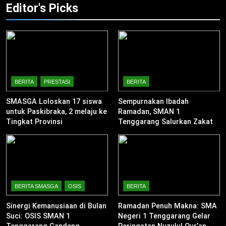
Editor's Picks
BERITA
PRESTASI
BERITA
SMASGA Loloskan 17 siswa
Sempurnakan Ibadah
untuk Paskibraka, 2 melaju ke
Ramadan, SMAN 1
Tingkat Provinsi
Tenggarang Salurkan Zakat
Fitrah untuk Warga Sekitar
BERITA SMASGA
OSIS
BERITA
Sinergi Kemanusiaan di Bulan
Ramadan Penuh Makna: SMA
Suci: OSIS SMAN 1
Negeri 1 Tenggarang Gelar
Tenggarang Gandeng
Peringatan Nuzulul Qur’an