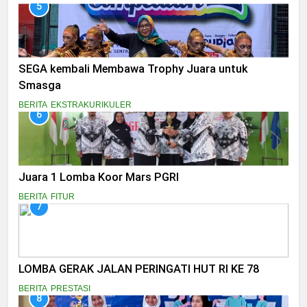
5
SEGA kembali Membawa Trophy Juara untuk
Smasga
BERITA
EKSTRAKURIKULER
6
Juara 1 Lomba Koor Mars PGRI
BERITA
FITUR
7
LOMBA GERAK JALAN PERINGATI HUT RI KE 78
BERITA
PRESTASI
8